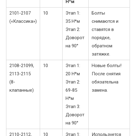
Н*м
2101-2107
10
Этап 1:
Болты
(«Классика»)
35 Н*м
снимаются и
Этап 2:
ставятся в
Доворот
порядке,
на 90°
обратном
затяжке.
2108-21099,
10
Этап 1:
Новые болты!
2113-2115
20 Н*м
После снятия
(8-
Этап 2:
обязательна
клапанные)
69-85
замена.
Н*м
Этап 3:
Доворот
на 90°
2110-2112,
10
Этап 1:
Используется