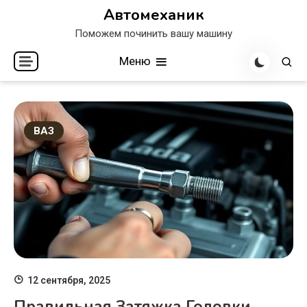
Перейти
Автомеханик
к
Поможем починить вашу машину
содержимому
Меню
ВАЗ
12 сентября, 2025
Правильная Затяжка Головки